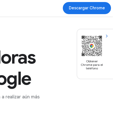
Descargar Chrome
doras
Obtener
Chrome para el
teléfono
ogle
a realizar aún más