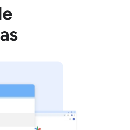
de
eas