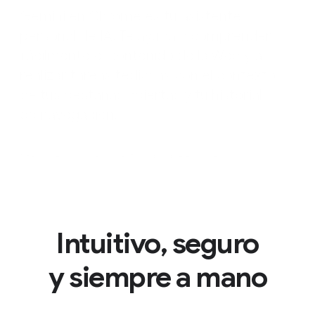
Gemini en Chrome es tu asistente
personal de IA. Te ayuda a comprender
fácilmente el contenido de la Web y a
realizar tareas tediosas con el contexto
de tus pestañas abiertas y tu historial
de navegación.
*Gemini en Chrome solo está disponible en inglés.
Intuitivo, seguro
y siempre a mano