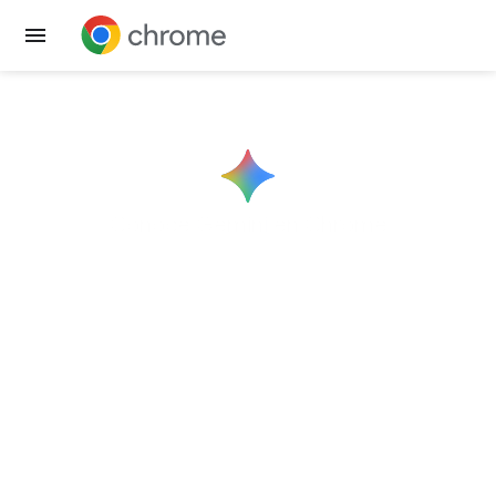
Obtener Chrome
Conoce
Gemini
en Chrome
Ayuda justo donde
la necesitas