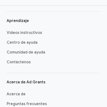
Síg
Síg
Síg
an
an
an
os
os
os
Aprendizaje
en
en
en
YO
T
FA
Videos instructivos
UT
WI
CE
UB
TT
BO
Centro de ayuda
E
ER
OK
Comunidad de ayuda
Contáctenos
Acerca de Ad Grants
Acerca de
Preguntas frecuentes