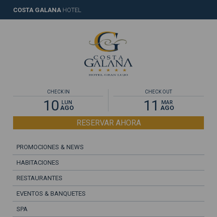
COSTA GALANA
HOTEL
CHECK IN
CHECK OUT
10
11
LUN
MAR
AGO
AGO
RESERVAR AHORA
PROMOCIONES & NEWS
HABITACIONES
RESTAURANTES
EVENTOS & BANQUETES
SPA