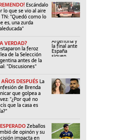
TREMENDO!
Escándalo
r lo que se vio al aire
 TN: "Quedó como lo
e es, una zurda
leducada"
LA VERDAD?
staparon la feroz
lea de la Selección
gentina antes de la
nal: "Discusiones"
6 AÑOS DESPUÉS
La
nfesión de Brenda
nicar que golpea a
vez: "¿Por qué no
cís que la casa es
a?"
NESPERADO
Zeballos
mbió de opinón y su
cisión impacta en