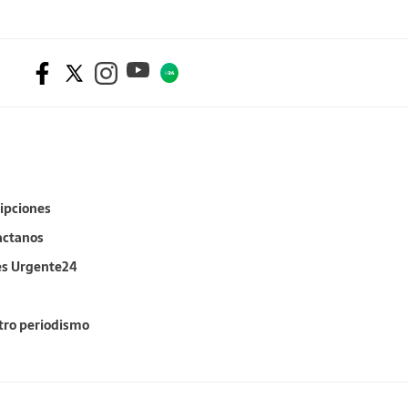
ipciones
actanos
es Urgente24
tro periodismo