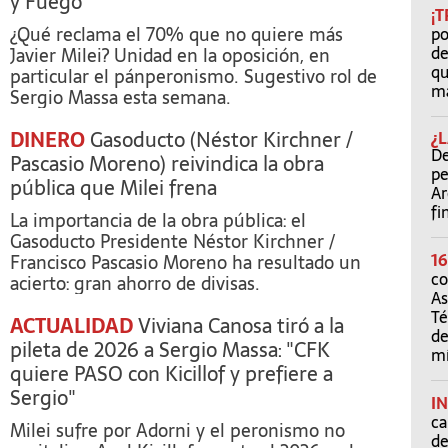
y Fuego
¡
¿Qué reclama el 70% que no quiere más
po
de
Javier Milei? Unidad en la oposición, en
qu
particular el pánperonismo. Sugestivo rol de
ma
Sergio Massa esta semana.
DINERO
Gasoducto (Néstor Kirchner /
¿
De
Pascasio Moreno) reivindica la obra
pe
pública que Milei frena
Ar
fi
La importancia de la obra pública: el
Gasoducto Presidente Néstor Kirchner /
1
Francisco Pascasio Moreno ha resultado un
co
acierto: gran ahorro de divisas.
As
Té
ACTUALIDAD
Viviana Canosa tiró a la
de
pileta de 2026 a Sergio Massa: "CFK
mí
quiere PASO con Kicillof y prefiere a
Sergio"
I
ca
Milei sufre por Adorni y el peronismo no
de