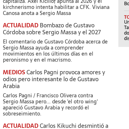
capitaliza. Axel Kicillof apunta al 2026 y el
Bo
kirchnerismo intenta habilitar a CFK. Viviana
Canosa anota a Sergio Massa
T
Un
ACTUALIDAD
Bombazo de Gustavo
Ta
Córdoba sobre Sergio Massa y el 2027
do
di
El comentario de Gustavo Córdoba acerca de
Sergio Massa ayuda a comprender
movimientos en los últimos días en el
peronismo y en el macrismo.
MEDIOS
Carlos Pagni provoca amores y
odios pero interesante lo de Gustavo
Arabia
Carlos Pagni / Francisco Olivera contra
Sergio Massa pero... desde 'el otro wing'
apareció Gustavo Arabia y recordó el
sobreseimiento.
ACTUALIDAD
Carlos Kikuchi desmintió a