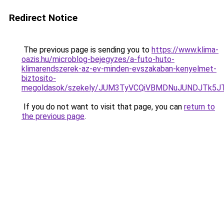
Redirect Notice
The previous page is sending you to
https://www.klima-
oazis.hu/microblog-bejegyzes/a-futo-huto-
klimarendszerek-az-ev-minden-evszakaban-kenyelmet-
biztosito-
megoldasok/szekely/JUM3TyVCQiVBMDNuJUNDJTk5
If you do not want to visit that page, you can
return to
the previous page
.