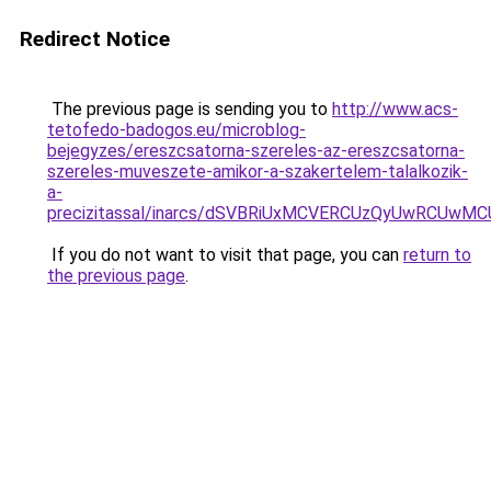
Redirect Notice
The previous page is sending you to
http://www.acs-
tetofedo-badogos.eu/microblog-
bejegyzes/ereszcsatorna-szereles-az-ereszcsatorna-
szereles-muveszete-amikor-a-szakertelem-talalkozik-
a-
precizitassal/inarcs/dSVBRiUxMCVERCUzQyUwRCUw
If you do not want to visit that page, you can
return to
the previous page
.