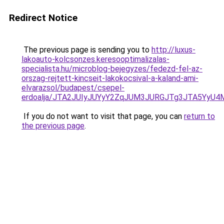
Redirect Notice
The previous page is sending you to
http://luxus-
lakoauto-kolcsonzes.keresooptimalizalas-
specialista.hu/microblog-bejegyzes/fedezd-fel-az-
orszag-rejtett-kincseit-lakokocsival-a-kaland-ami-
elvarazsol/budapest/csepel-
erdoalja/JTA2JUIyJUYyY2ZqJUM3JURGJTg3JTA5YyU
If you do not want to visit that page, you can
return to
the previous page
.