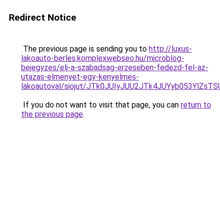
Redirect Notice
The previous page is sending you to
http://luxus-
lakoauto-berles.komplexwebseo.hu/microblog-
bejegyzes/elj-a-szabadsag-erzeseben-fedezd-fel-az-
utazas-elmenyet-egy-kenyelmes-
lakoautoval/siojut/JTk0JUIyJUU2JTk4JUYyb053Y
If you do not want to visit that page, you can
return to
the previous page
.