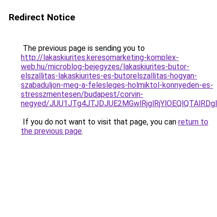
Redirect Notice
The previous page is sending you to
http://lakaskiurites.keresomarketing-komplex-
web.hu/microblog-bejegyzes/lakaskiurites-butor-
elszallitas-lakaskiurites-es-butorelszallitas-hogyan-
szabaduljon-meg-a-felesleges-holmiktol-konnyeden-es-
stresszmentesen/budapest/corvin-
negyed/JUU1JTg4JTJDJUE2MGwlRjglRjYlOEQlQTAlRDg
If you do not want to visit that page, you can
return to
the previous page
.