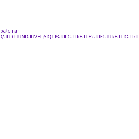
csatorna-
%3D/JURFJUNDJUVELjYlQTlSJUFCJThEJTE2JUE0JUREJTlCJT