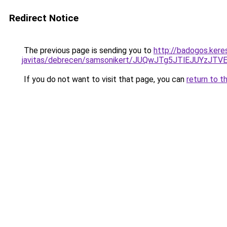
Redirect Notice
The previous page is sending you to
http://badogos.kere
javitas/debrecen/samsonikert/JUQwJTg5JTlEJUYz
If you do not want to visit that page, you can
return to t