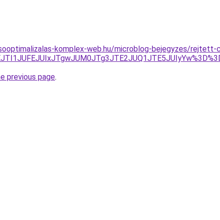
sooptimalizalas-komplex-web.hu/microblog-bejegyzes/rejtett-
JTVEJTI1JUFEJUIxJTgwJUM0JTg3JTE2JUQ1JTE5JUIyYw%3D
he previous page
.