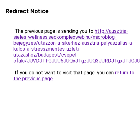
Redirect Notice
The previous page is sending you to
http://ausztria-
sieles-wellness.seokomplexweb.hu/microblog-
bejegyzes/utazzon-a-sikerhez-ausztria-palyaszallas-a-
kulcs-a-stresszmentes-uzleti-
utazashoz/budapest/csepel-
ofalu/JUVDJTFGJUU5JUQxJTgzJUQ3JURDJTgxJTdGJU
If you do not want to visit that page, you can
return to
the previous page
.