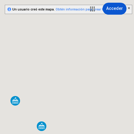
Acceder
Un usuario creó este mapa.
Obtén información para crear tu propio mapa.