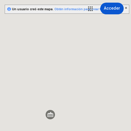
Acceder
Un usuario creó este mapa.
Obtén información para crear tu propio mapa.