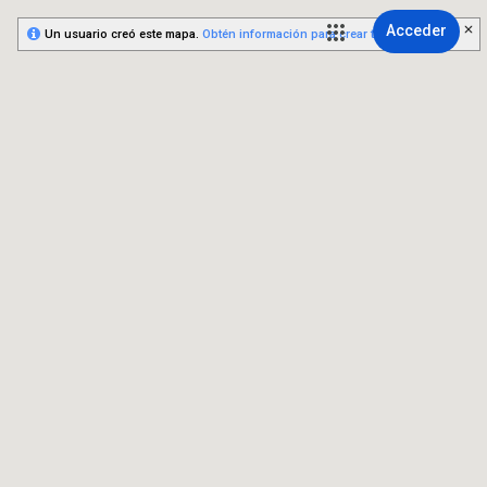
Acceder
Un usuario creó este mapa.
Obtén información para crear tu propio mapa.