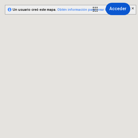
Acceder
Un usuario creó este mapa.
Obtén información para crear tu propio mapa.