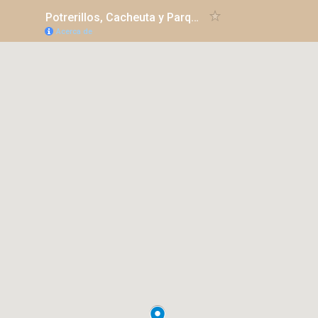
Potrerillos, Cacheuta y Parque Provincial Cordón del Plata
Acerca de