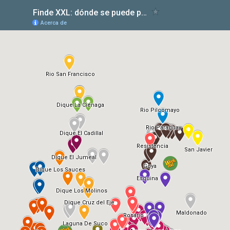
Finde XXL: dónde se puede pescar el 21 de noviembre de 2020
Acerca de
Rio San Francisco
Dique La Ciénaga
Rio Pilcomayo
Rio Paraguay
Dique El Cadillal
Resistencia
San Javier
Dique El Jumeal
Goya
Dique Los Sauces
Esquina
Dique Los Molinos
Dique Cruz del Eje
Maldonado
Rosario
Laguna De Suco