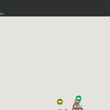
pio.
Chaco