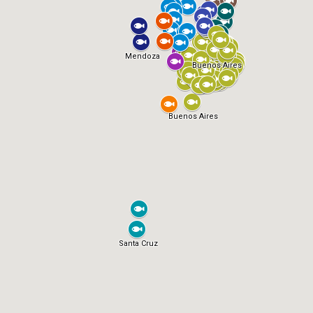
Mendoza
Buenos Aires
Buenos Aires
Santa Cruz