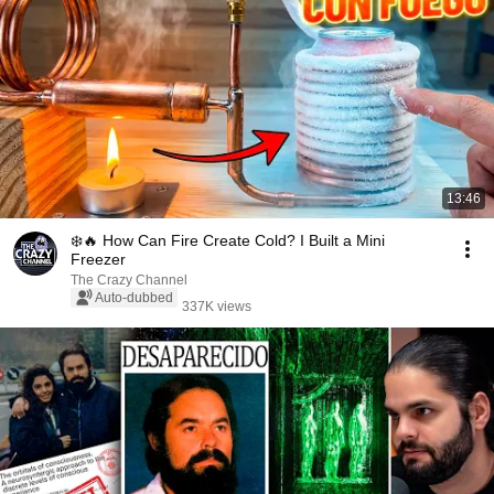
13:46
❄️🔥 How Can Fire Create Cold? I Built a Mini
Freezer
The Crazy Channel
Auto-dubbed
337K views