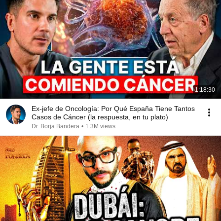
1:18:30
Ex-jefe de Oncología: Por Qué España Tiene Tantos
Casos de Cáncer (la respuesta, en tu plato)
Dr. Borja Bandera
•
1.3M views