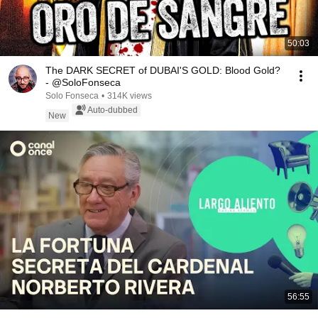
50:03
The DARK SECRET of DUBAI'S GOLD: Blood Gold?
- @SoloFonseca
Solo Fonseca
•
314K views
Auto-dubbed
New
56:55