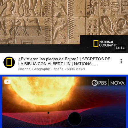
44:14
¿Existieron las plagas de Egipto? | SECRETOS DE
LA BIBLIA CON ALBERT LIN | NATIONAL
GEOGRAPHIC
National Geographic España
•
690K views