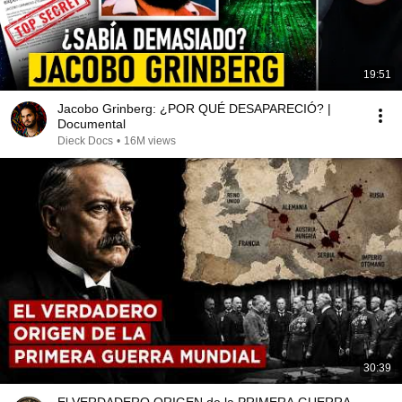
19:51
Jacobo Grinberg: ¿POR QUÉ DESAPARECIÓ? |
Documental
Dieck Docs
•
16M views
30:39