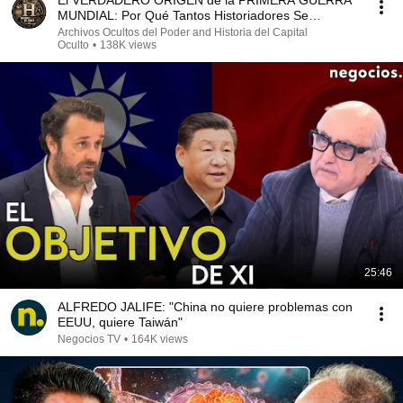
El VERDADERO ORIGEN de la PRIMERA GUERRA
MUNDIAL: Por Qué Tantos Historiadores Se
Equivocan
Archivos Ocultos del Poder and Historia del Capital
Oculto
•
138K views
25:46
ALFREDO JALIFE: "China no quiere problemas con
EEUU, quiere Taiwán"
Negocios TV
•
164K views