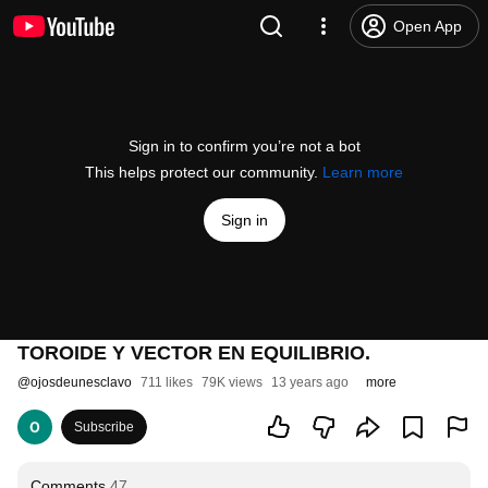
Open App
Sign in to confirm you’re not a bot
This helps protect our community.
Learn more
Sign in
TOROIDE Y VECTOR EN EQUILIBRIO.
@
ojosdeunesclavo
711 likes
79K views
13 years ago
more
Subscribe
Comments
47