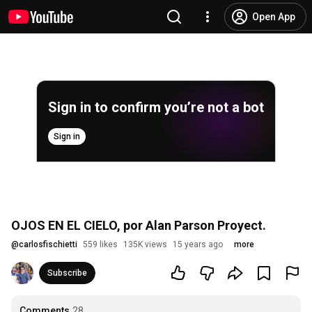
Open App
Sign in to confirm you’re not a bot
Sign in
OJOS EN EL CIELO, por Alan Parson Proyect.
@
carlosfischietti
559 likes
135K views
15 years ago
more
Subscribe
Comments
28