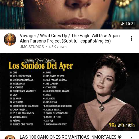
10:21
Voyager / What Goes Up / The Eagle Will Rise Again -
Alan Parsons Project (Subtitul. español/inglés)
JMC STUDIOS
•
4.5K views
1:48:11
LAS 100 CANCIONES ROMÁNTICAS INMORTALES 💖