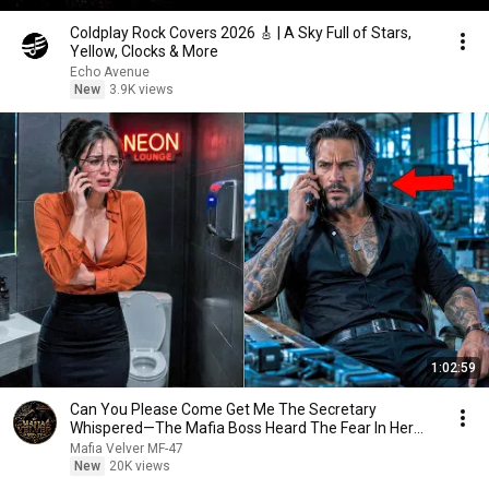
Coldplay Rock Covers 2026 🎸 | A Sky Full of Stars,
Yellow, Clocks & More
Echo Avenue
New
3.9K views
1:02:59
Can You Please Come Get Me The Secretary
Whispered—The Mafia Boss Heard The Fear In Her
Voice
Mafia Velver MF-47
New
20K views