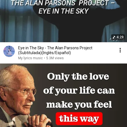
4:29
Eye in The Sky - The Alan Parsons Project
(Subtitulada)(Inglés/Español)
My lyrics music
•
5.3M views