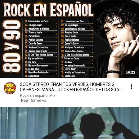
59:33
SODA STEREO, ENANITOS VERDES, HOMBRES G,
CAIFANES, MANÁ - ROCK EN ESPAÑOL DE LOS 80 Y
90 MIX ÉXITOS
Rock En Español Mix
New
52 views