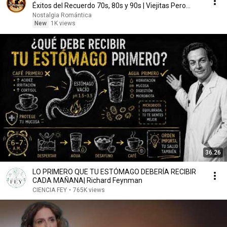
Éxitos del Recuerdo 70s, 80s y 90s | Viejitas Pero
Bonitas
Nostalgia Romántica
New
1K views
36:26
LO PRIMERO QUE TU ESTÓMAGO DEBERÍA RECIBIR
CADA MAÑANA| Richard Feynman
CIENCIA FEY
•
765K views