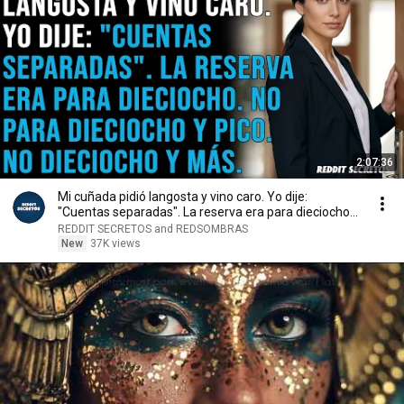
2:07:36
Mi cuñada pidió langosta y vino caro. Yo dije:
"Cuentas separadas". La reserva era para dieciocho...
REDDIT SECRETOS and REDSOMBRAS
New
37K views