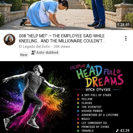
1:28:40
008 “HELP ME!” — THE EMPLOYEE SAID WHILE
KNEELING… AND THE MILLIONAIRE COULDN’T
BELIEVE IT
El Legado del Éxito
•
20K views
Auto-dubbed
New
42:29