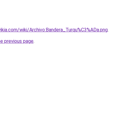
y.wikia.com/wiki/Archivo:Bandera_Turqu%C3%ADa.png
.
he previous page
.