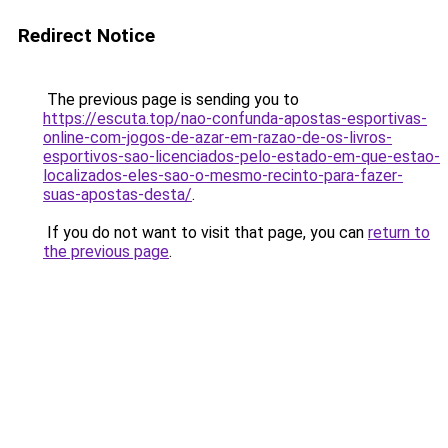
Redirect Notice
The previous page is sending you to
https://escuta.top/nao-confunda-apostas-esportivas-
online-com-jogos-de-azar-em-razao-de-os-livros-
esportivos-sao-licenciados-pelo-estado-em-que-estao-
localizados-eles-sao-o-mesmo-recinto-para-fazer-
suas-apostas-desta/
.
If you do not want to visit that page, you can
return to
the previous page
.